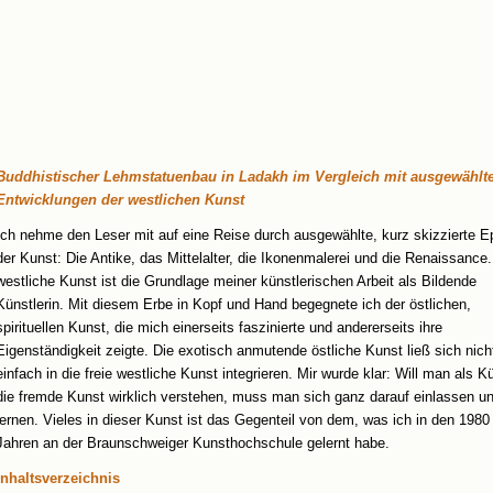
Buddhistischer Lehmstatuenbau in Ladakh im Vergleich mit ausgewählt
Entwicklungen der westlichen Kunst
Ich nehme den Leser mit auf eine Reise durch ausgewählte, kurz skizzierte 
der Kunst: Die Antike, das Mittelalter, die Ikonenmalerei und die Renaissance.
westliche Kunst ist die Grundlage meiner künstlerischen Arbeit als Bildende
Künstlerin. Mit diesem Erbe in Kopf und Hand begegnete ich der östlichen,
spirituellen Kunst, die mich einerseits faszinierte und andererseits ihre
Eigenständigkeit zeigte. Die exotisch anmutende östliche Kunst ließ sich nich
einfach in die freie westliche Kunst integrieren. Mir wurde klar: Will man als K
die fremde Kunst wirklich verstehen, muss man sich ganz darauf einlassen u
lernen. Vieles in dieser Kunst ist das Gegenteil von dem, was ich in den 1980
Jahren an der Braunschweiger Kunsthochschule gelernt habe.
Inhaltsverzeichnis