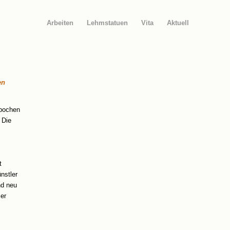
Arbeiten
Lehmstatuen
Vita
Aktuell
en
Epochen
 Die
t
ünstler
nd neu
 er