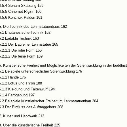
4.5.4 Sonam Skalzang 159
4.5.5 Chhemet Rigzin 160
4.5.6 Konchuk Paldon 161
5. Die Technik des Lehmstatuenbaus 162
5.1 Bhutanesische Technik 162
5.2 Ladakhi Technik 163
5.2.1 Der Bau einer Lehmstatue 165
5.2.1.1 Die rohe Form 165
5.2.1.2 Die feine Form 169
6. Künstlerische Freiheit und Möglichkeiten der Stilentwicklung in der buddhi
6.1 Beispiele unterschiedlicher Stilentwicklung 176
6.1.1 Hände 176
6.1.2 Lotus und Thron 188
6.1.3 Kleidung und Faltenwurf 194
6.1.4 Farbgebung 197
6.2 Beispiele künstlerischer Freiheit im Lehmstatuenbau 204
6.3 Der Einfluss des Auftraggebers 208
7. Kunst und Handwerk 213
8. Über die künstlerische Freiheit 225