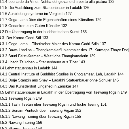
4.1.4 Leonardo da Vinci: Notitia del giovane di sposto alla pictura 123
4.1.5 Die Ausbildung zum Statuenbauer in Ladakh 126
4.1.6 Ausbildungssysteme im Vergleich 127
4.1.7 Gega Lama über die Eigenschaften eines Künstlers 129
4.1.8 Gedanken zum Guten Künstler 132
4.2 Die Übertragung in der buddhistischen Kunst 133
4.3. Der Karma-Gadri-Stil 133
4.3.1 Gega Lama – Tibetischer Maler des Karma-Gadri-Stils 137
4.3.2 Dawa Lhadipa – Thangkamaler/Linienmaler des 17. Karmapa Thaye Dorj
4.3.3 Bruni Feist-Kramer – Westliche Thangkamalerin 139
4.3.4 Lhadri Tsüldhen – Statuenbauer aus Tibet 143
4.4 Lehmstatuenbau in Ladakh 144
4.4.1 Central Institute of Buddhist Studies in Choglamsar, Leh, Ladakh 144
4.4.2 Dorje Stanzin aus Shey – Ladakhi Statuenbauer ohne Schüler 145
4.4.3 Das Künstlerdorf Lingshed in Zanskar 147
4.5 Lehmstatuenbauer in Ladakh in der Übertragung von Tsewang Rigzin 149
4.5.1 Tsewang Rigzin 149
4.5.1.1 Tashi Tsetan über Tsewang Rigzin und Ische Tsering 151
4.5.1.2 Sonam Puntsok über Tsewang Rigzin 152
4.5.1.3 Nawang Tsering über Tsewang Rigzin 155
4.5.2 Nawang Tsering 156
4.5.3 Skarma Tsering 158