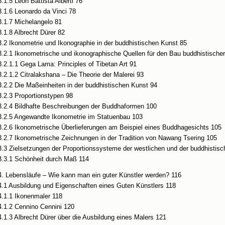
3.1.5 Leon Battista Alberti 76
3.1.6 Leonardo da Vinci 78
3.1.7 Michelangelo 81
3.1.8 Albrecht Dürer 82
3.2 Ikonometrie und Ikonographie in der buddhistischen Kunst 85
3.2.1 Ikonometrische und ikonographische Quellen für den Bau buddhistische
3.2.1.1 Gega Lama: Principles of Tibetan Art 91
3.2.1.2 Citralakshana – Die Theorie der Malerei 93
3.2.2 Die Maßeinheiten in der buddhistischen Kunst 94
3.2.3 Proportionstypen 98
3.2.4 Bildhafte Beschreibungen der Buddhaformen 100
3.2.5 Angewandte Ikonometrie im Statuenbau 103
3.2.6 Ikonometrische Überlieferungen am Beispiel eines Buddhagesichts 105
3.2.7 Ikonometrische Zeichnungen in der Tradition von Nawang Tsering 105
3.3 Zielsetzungen der Proportionssysteme der westlichen und der buddhistis
3.3.1 Schönheit durch Maß 114
4. Lebensläufe – Wie kann man ein guter Künstler werden? 116
4.1 Ausbildung und Eigenschaften eines Guten Künstlers 118
4.1.1 Ikonenmaler 118
4.1.2 Cennino Cennini 120
4.1.3 Albrecht Dürer über die Ausbildung eines Malers 121